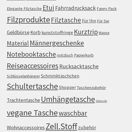
Etui
Fahrradrucksack
Elegante Filztasche
Fanny Pack
Filzprodukte
Filztasche
Für Ihn
Für Sie
Kurztrip
Geldbörse
Korb
kunststoffringe
Mappe
Männergeschenke
Material
Notebooktasche
Papierkorb
notizbuch
Reiseaccessoires
Rucksacktasche
Schminktäschchen
Schlüsselanhänger
Schultertasche
Shopper
Taschenzubehör
Umhängetasche
Trachtentasche
Utensilo
vegane Tasche
waschbar
Zell.Stoff
Wohnaccessoires
zubehör