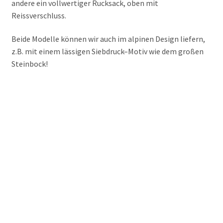
andere ein vollwertiger Rucksack, oben mit
Reissverschluss.
Wohnaccessoires
Beide Modelle können wir auch im alpinen Design liefern,
Alpiner Lifestyle
z.B. mit einem lässigen Siebdruck–Motiv wie dem großen
Steinbock!
Filz – Materialinfo
Unterm
like paper bags
öffnen
Unterm
Canvas Collection
öffnen
Fotografie
BLOG
Über uns