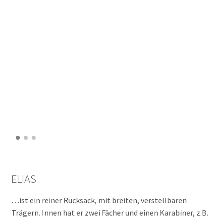
Unterm
Rechtliches
öffnen
ELIAS
…ist ein reiner Rucksack, mit breiten, verstellbaren
Trägern. Innen hat er zwei Fächer und einen Karabiner, z.B.