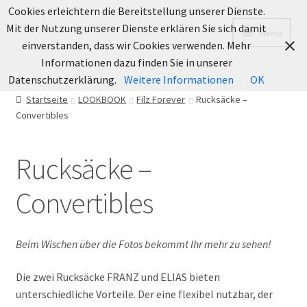
Cookies erleichtern die Bereitstellung unserer Dienste.
Zur
Zum
Mit der Nutzung unserer Dienste erklären Sie sich damit
Menü
Navigation
Inhalt
einverstanden, dass wir Cookies verwenden. Mehr
springen
springen
Informationen dazu finden Sie in unserer
Datenschutzerklärung.
Weitere Informationen
OK
INFO
Startseite
LOOKBOOK
Filz Forever
Rucksäcke –
Convertibles
Informationen
Unterm
LOOKBOOK
Rucksäcke –
öffnen
Unterm
Filz Forever
Convertibles
öffnen
Taschen
Beim Wischen über die Fotos bekommt Ihr mehr zu sehen!
Rucksäcke – Convertibles
Die zwei Rucksäcke FRANZ und ELIAS bieten
unterschiedliche Vorteile. Der eine flexibel nutzbar, der
Etuis, Börsen und Schlüsselanhänger