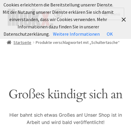
Cookies erleichtern die Bereitstellung unserer Dienste.
Zur
Zum
Mit der Nutzung unserer Dienste erklären Sie sich damit
Menü
Navigation
Inhalt
einverstanden, dass wir Cookies verwenden. Mehr
springen
springen
Informationen dazu finden Sie in unserer
Datenschutzerklärung.
Weitere Informationen
OK
INFO
Startseite
Produkte verschlagwortet mit „Schultertasche“
Informationen
Unterm
LOOKBOOK
öffnen
Fotografie
Großes kündigt sich an
BLOG
Über uns
Hier bahnt sich etwas Großes an! Unser Shop ist in
Arbeit und wird bald veröffentlicht!
Unterm
Rechtliches