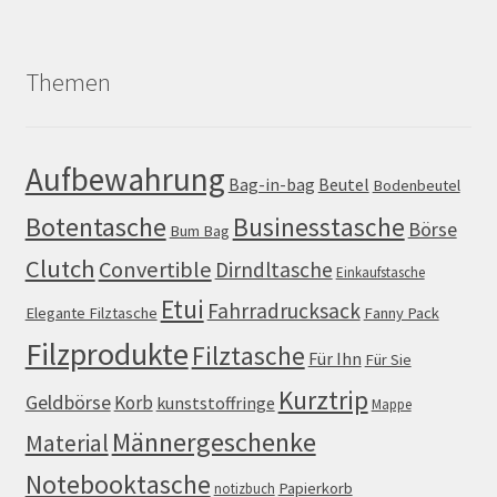
Themen
Aufbewahrung
Bag-in-bag
Beutel
Bodenbeutel
Botentasche
Businesstasche
Börse
Bum Bag
Clutch
Convertible
Dirndltasche
Einkaufstasche
Etui
Fahrradrucksack
Elegante Filztasche
Fanny Pack
Filzprodukte
Filztasche
Für Ihn
Für Sie
Kurztrip
Geldbörse
Korb
kunststoffringe
Mappe
Männergeschenke
Material
Notebooktasche
Papierkorb
notizbuch