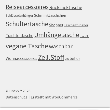
Reiseaccessoires
Rucksacktasche
Schminktäschchen
Schlüsselanhänger
Schultertasche
Shopper
Taschenzubehör
Umhängetasche
Trachtentasche
Utensilo
vegane Tasche
waschbar
Zell.Stoff
Wohnaccessoires
zubehör
© linckx.® 2026
Datenschutz
Erstellt mit WooCommerce
.