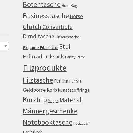
Botentasche
Bum Bag
Businesstasche
Börse
Clutch
Convertible
Dirndltasche
Einkaufstasche
Etui
Elegante Filztasche
Fahrradrucksack
Fanny Pack
Filzprodukte
Filztasche
Für Ihn
Für Sie
Geldbörse
Korb
kunststoffringe
Kurztrip
Material
Mappe
Männergeschenke
Notebooktasche
notizbuch
Papierkorb