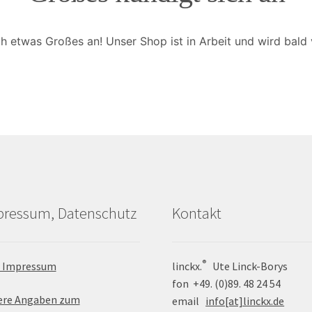
ch etwas Großes an! Unser Shop ist in Arbeit und wird bald v
pressum, Datenschutz
Kontakt
®
 Impressum
linckx.
Ute Linck-Borys
fon +49. (0)89. 48 24 54
ere Angaben zum
email
info[at]linckx.de