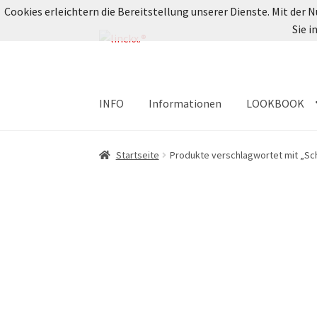
Cookies erleichtern die Bereitstellung unserer Dienste. Mit der
Sie 
Zur
Zum
Navigation
Inhalt
springen
springen
INFO
Informationen
LOOKBOOK
Startseite
Produkte verschlagwortet mit „S