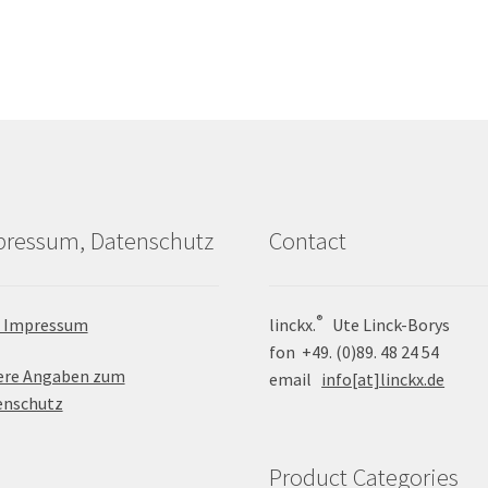
pressum, Datenschutz
Contact
®
 Impressum
linckx.
Ute Linck-Borys
fon +49. (0)89. 48 24 54
ere Angaben zum
email
info[at]linckx.de
enschutz
Product Categories