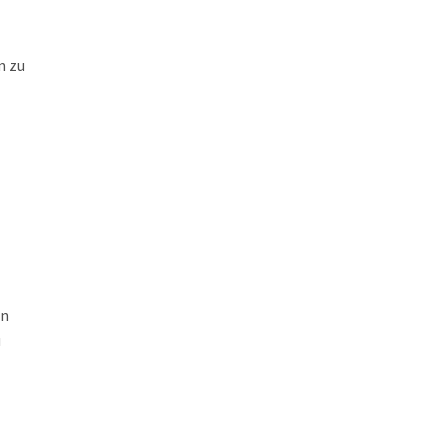
m zu
tn
u