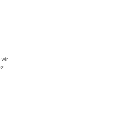
 wir
nge