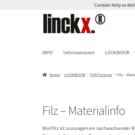
Cookies help us deli
Skip
Skip
to
to
navigation
content
INFO
Informationen
LOOKBOOK
Home
LOOKBOOK
Felt Forever
Filz – Mat
Filz – Materialinfo
Wollfilz ist sozusagen ein nachwachsender R