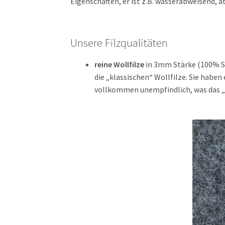
Eigenschaften, er ist z.B. wasserabweisend, 
Unsere Filzqualitäten
reine Wollfilze
in 3mm Stärke (100% Sc
die „klassischen“ Wollfilze. Sie haben
vollkommen unempfindlich, was das „P