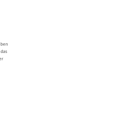
aben
 das
er