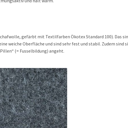
atmungsaktiv und hält warm.
hafwolle, gefärbt mit Textilfarben Ökotex Standard 100). Das si
 eine weiche Oberfläche und sind sehr fest und stabil. Zudem sind s
illen“ (= Fusselbildung) angeht.