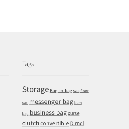
Tags
Storage
Bag-in-bag
sac
floor
messenger bag
sac
bum
business bag
purse
bag
clutch
convertible
Dirndl